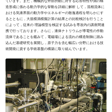
ています。また，機械的な外部摂動に対する応答特性や渦の構
造形成に係わる動力学的な挙動を詳細に解析 して，混相流体に
おける気液界面の動力学やエネルギーの散逸過程を明らかにす
るとともに，大規模渦模擬計算の結果との比較検討を行うこと
によって，従来の 理論模型を検証する試みを専攻内の講座間連
携で行っております。さらに，液体ナトリウムが導電性の作動
流体であることを鑑みて，電磁場による流れの構造制御に踏み
込んだ基礎研究を展開し，原子力を含む幅広い分野における技
術開発に資する学術基盤の構築に取り組んでいます。