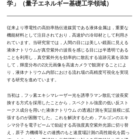
学」（量子エネルギー基礎工学領域）
従来より導電性の高効率熱伝達媒質である液体金属は，重要な
機能材料として注目されており，高速炉の冷却材として利用さ
れています。当研究室では，人間の目には美しい鏡面に見える
液体ナトリウムが真空紫外の波長を感じる目には半透明である
ことを利用し，真空紫外光を効率的に散乱する追跡元素を添加
して，輝度分布の2次元画像を高速カメラで観測することによ
り，液体ナトリウム内部における流れ場の高精度可視化を実現
する研究を進めています。
当初は，フッ素エキシマレーザー光を誘導ラマン散乱で波長変
換する方式を採用したことから，スペクトル強度の低い反スト
ークス成分を用いた液体ナトリウム の透過計測を実証規模に拡
張するのが困難でした。これを解決するため，アルゴンのエキ
シマ分子を電子ビームで励起する高強度真空紫外光源に切り替
え，原子 力機構等との連携のもと速度場計測の高性能化を図っ