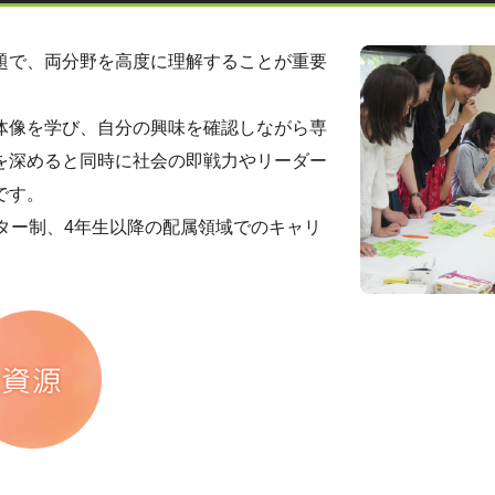
題で、両分野を⾼度に理解することが重要
体像を学び、⾃分の興味を確認しながら専
を深めると同時に社会の即戦⼒やリーダー
です。
ター制、4年生以降の配属領域でのキャリ