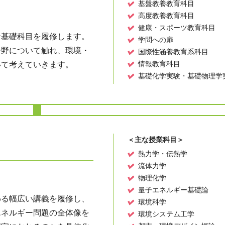
基盤教養教育科目
高度教養教育科目
健康・スポーツ教育科目
な基礎科目を履修します。
学問への扉
分野について触れ、環境・
国際性涵養教育系科目
情報教育科目
いて考えていきます。
基礎化学実験・基礎物理学
＜主な授業科目＞
熱力学・伝熱学
流体力学
物理化学
量子エネルギー基礎論
わる幅広い講義を履修し、
環境科学
エネルギー問題の全体像を
環境システム工学