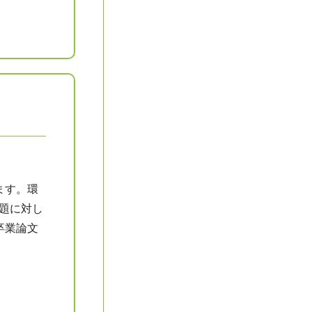
ます。環
題に対し
卒業論文