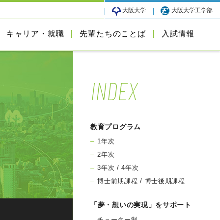
大阪大学
大阪大学工学部
キャリア・就職
先輩たちのことば
入試情報
INDEX
教育プログラム
1年次
2年次
3年次 / 4年次
博士前期課程 / 博士後期課程
「夢・想いの実現」をサポート
チューター制