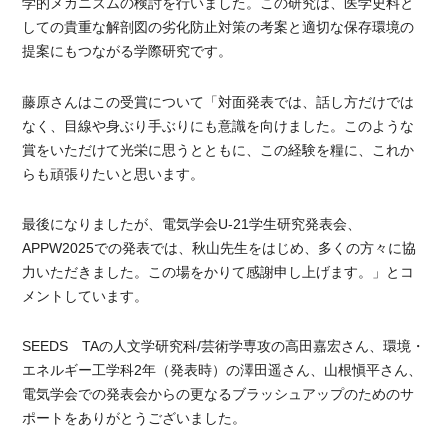
学的メカニズムの検討を行いました。この研究は、医学史料と
しての貴重な解剖図の劣化防止対策の考案と適切な保存環境の
提案にもつながる学際研究です。
藤原さんはこの受賞について「対面発表では、話し方だけでは
なく、目線や身ぶり手ぶりにも意識を向けました。このような
賞をいただけて光栄に思うとともに、この経験を糧に、これか
らも頑張りたいと思います。
最後になりましたが、電気学会U-21学生研究発表会、
APPW2025での発表では、秋山先生をはじめ、多くの方々に協
力いただきました。この場をかりて感謝申し上げます。」とコ
メントしています。
SEEDS TAの人文学研究科/芸術学専攻の高田嘉宏さん、環境・
エネルギー工学科2年（発表時）の澤田遥さん、山根愼平さん、
電気学会での発表会からの更なるブラッシュアップのためのサ
ポートをありがとうございました。