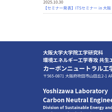
2025.10.30
【セミナー発表】ITSセミナー in 大阪
2025.10.15
【国際交流】リュブリャナ大学研究者
2025.9.20
【研究発表】電気学会 電力・エネル
大阪大学大学院工学研究科
2025.9.8
環境エネルギー工学専攻 共生
【掲載】電気学会誌に積水化学工業の
カーボンニュートラル工
2025.4.18
〒565-0871 大阪府吹田市山田丘2-1 A
研究室に学部生が配属されました（2025
2025.3.31
Yoshizawa Laboratory
U.S.-Japan Exchange Program for 
Carbon Neutral Engine
ターにて開催しました（2025/03/27-0
Division of Sustainable Energy a
2025.3.26