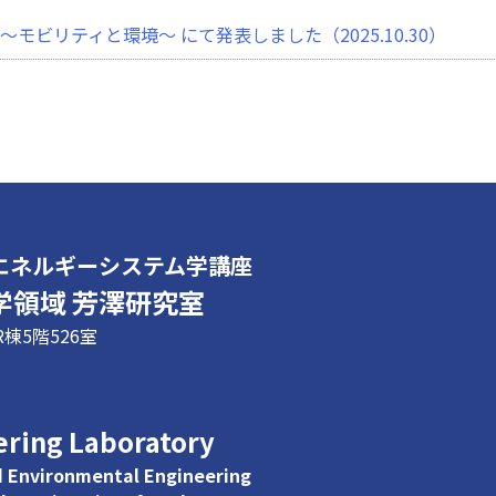
 ～モビリティと環境～ にて発表しました（2025.10.30）
と意見交換を行い，M1学生が研究を紹介しました
ギー部門大会で研究成果を発表しました
エネルギーシステム学講座
ペロブスカイト太陽電池取材記事
学領域 芳澤研究室
R棟5階526室
/04/18）
Green Growth Collaboration through Clean Energy Techn
ering Laboratory
3/28）
nd Environmental Engineering